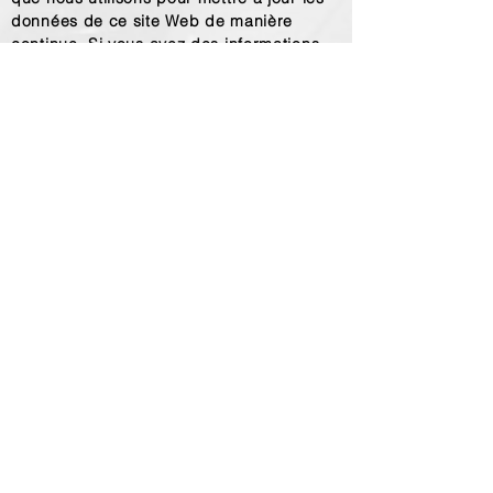
données de ce site Web de manière
continue. Si vous avez des informations
supplémentaires ou des corrections pour
améliorer notre précision en ce qui
concerne l'histoire du ski en Suisse,
n'hésitez pas à nous contacter.
SWISSSKIMUSEUM@BLUEWIN.CH
SWISS SKI MUSEUM
Adresse postale:
CASE POSTALE 67
1937 ORSIÈRES