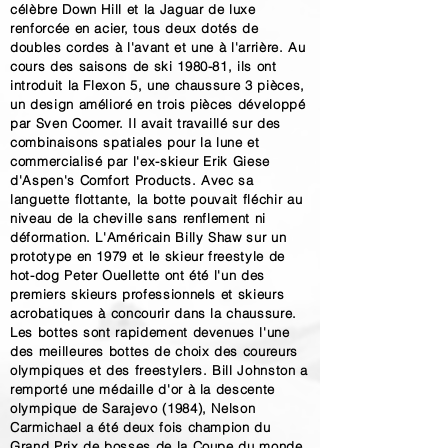
célèbre Down Hill et la Jaguar de luxe
renforcée en acier, tous deux dotés de
doubles cordes à l'avant et une à l'arrière. Au
cours des saisons de ski 1980-81, ils ont
introduit la Flexon 5, une chaussure 3 pièces,
un design amélioré en trois pièces développé
par Sven Coomer. Il avait travaillé sur des
combinaisons spatiales pour la lune et
commercialisé par l'ex-skieur Erik Giese
d'Aspen's Comfort Products. Avec sa
languette flottante, la botte pouvait fléchir au
niveau de la cheville sans renflement ni
déformation. L'Américain Billy Shaw sur un
prototype en 1979 et le skieur freestyle de
hot-dog Peter Ouellette ont été l'un des
premiers skieurs professionnels et skieurs
acrobatiques à concourir dans la chaussure.
Les bottes sont rapidement devenues l'une
des meilleures bottes de choix des coureurs
olympiques et des freestylers. Bill Johnston a
remporté une médaille d'or à la descente
olympique de Sarajevo (1984), Nelson
Carmichael a été deux fois champion du
Grand Prix de bosses de la Coupe du monde