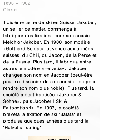
1896 – 1962
Glarus
Troisième usine de ski en Suisse, Jakober,
un sellier de métier, commença à
fabriquer des fixations pour son cousin
Melchior Jakober. En 1900, son modèle
«Gotthard Soldat» fut vendu aux armées
suisses, du Chili, du Japon, de la Perse et
de la Russie. Plus tard, il fabriqua entre
autres le modèle «Helvetia». Jakober
changea son nom en Jacober (peut-être
pour se dissocier de son cousin - ou pour
rendre son nom plus noble). Plus tard, la
société a était baptisée «Jakober &
Söhne», puis Jacober I.Ski &
Faltbootfabrik. En 1903, la société
breveta la fixation de ski "Balata" et
produisa quelques années plus tard la
"Helvetia Touring".